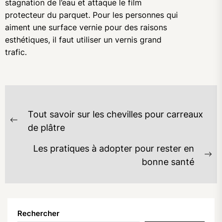
stagnation de l’eau et attaque le film
protecteur du parquet. Pour les personnes qui
aiment une surface vernie pour des raisons
esthétiques, il faut utiliser un vernis grand
trafic.
NAVIGATION
Tout savoir sur les chevilles pour carreaux
DE
Previous
de plâtre
L’ARTICLE
post:
Les pratiques à adopter pour rester en
Ne
bonne santé
po
Rechercher